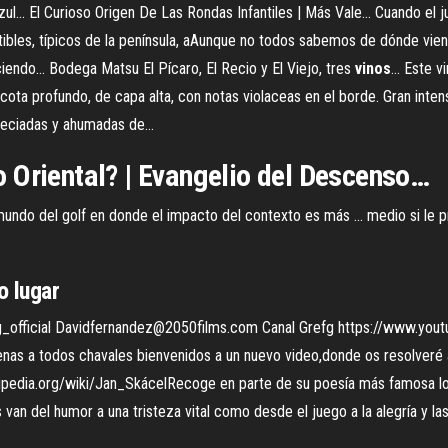
 azul... El Curioso Origen De Las Rondas Infantiles | Más Vale… Cuando el
bles, típicos de la península, aAunque no todos sabemos de dónde viene
iendo... Bodega Matsu El Pícaro, El Recio y El Viejo, tres
vinos
… Este vi
cota profundo, de capa alta, con notas violaceas en el borde. Gran inte
peciadas y ahumadas de...
Oriental? | Evangelio del Descenso…
undo del golf en donde el impacto del contexto es más ... medio si le pr
o lugar
_official Davidfernandez@2050films.com Canal Grefg https://www.you
as a todos chavales bienvenidos a un nuevo video,donde os resolveré a
wikipedia.org/wiki/Jan_SkácelRecoge en parte de su poesía más famosa l
van del humor a una tristeza vital como desde el juego a la alegría y l