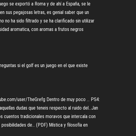
 juego se exportó a Roma y de ahí a España, se le
n sus pegajosas letras, es genial saber que un
no no ha sido filtrado y se ha clarificado sin utilizar
nsidad aromatica, con aromas a frutos negros
eguntas si el golf es un juego en el que existe
tube.com/user/TheGrefg Dentro de muy poco ...
PS4:
quellas dudas que teneis respecto al ruido del…Jan
os cuentos tradicionales moravos que intercala con
as posibilidades de…
(PDF) Mística y filosofía en