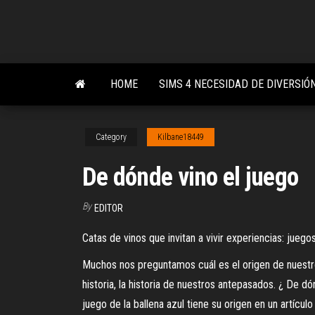
Skip
to
the
content
HOME
SIMS 4 NECESIDAD DE DIVERSIÓ
Category
Kilbane18449
De dónde vino el juego
By
EDITOR
Catas de vinos que invitan a vivir experiencias: juegos
Muchos nos preguntamos cuál es el origen de nuestro 
historia, la historia de nuestros antepasados. ¿ De d
juego de la ballena azul tiene su origen en un artíc