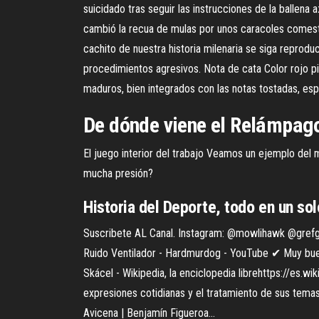
suicidado tras seguir las instrucciones de la ballena
cambió la recua de mulas por unos caracoles comesti
cachito de nuestra historia milenaria se siga reproduc
procedimientos agresivos. Nota de cata Color rojo pi
maduros, bien integrados con las notas tostadas, es
De
dónde
viene
el
Relámpago 
El juego interior del trabajo Veamos un ejemplo del m
mucha presión?
Historia del Deporte, todo en un sol
Suscribete AL Canal. Instagram: @mowlihawk @grefg
Ruido Ventilador - Hardmurdog - YouTube
✔ Muy buen
Skácel - Wikipedia, la enciclopedia librehttps://es.
expresiones cotidianas y el tratamiento de sus temas 
Avicena | Benjamín Figueroa…