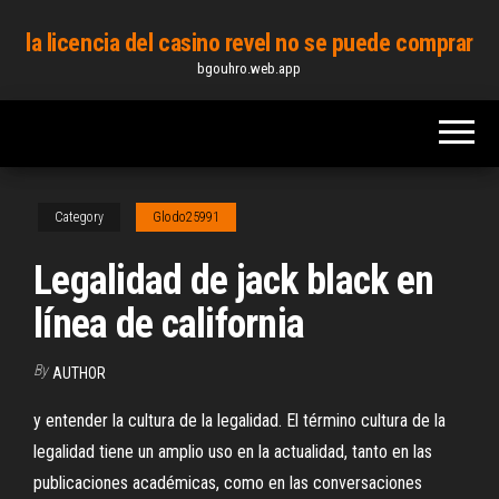
Skip
la licencia del casino revel no se puede comprar
to
bgouhro.web.app
the
content
Category
Glodo25991
Legalidad de jack black en
línea de california
By
AUTHOR
y entender la cultura de la legalidad. El término cultura de la
legalidad tiene un amplio uso en la actualidad, tanto en las
publicaciones académicas, como en las conversaciones