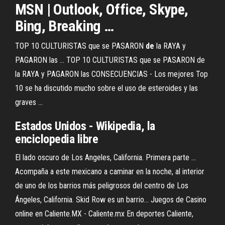
MSN | Outlook, Office, Skype,
Bing, Breaking …
TOP 10 CULTURISTAS que se PASARON
de
la RAYA y
PAGARON las ... TOP 10 CULTURISTAS que se PASARON de
la RAYA y PAGARON las CONSECUENCIAS - Los mejores Top
10 se ha discutido mucho sobre el uso de esteroides y las
graves ...
Estados Unidos - Wikipedia, la
enciclopedia libre
El lado oscuro de Los Angeles, California. Primera parte ...
Acompaña a este mexicano a caminar en la noche, al interior
de uno de los barrios más peligrosos del centro de Los
Ángeles, California. Skid Row es un barrio... Juegos de Casino
online en Caliente.MX - Caliente.mx En deportes Caliente,