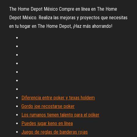
The Home Depot México Compre en línea en The Home
Depot México. Realiza las mejoras y proyectos que necesitas
en tu hogar en The Home Depot, ¡Haz más ahorrando!
Diferencia entre poker y texas holdem
Gordo joe recostarse poker
Los rumanos tienen talento para el póker
Puedes jugar keno en línea
Juego de reglas de banderas rojas